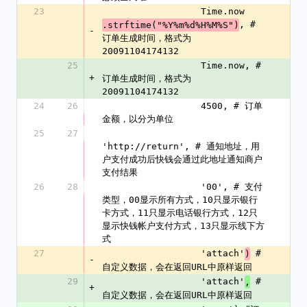
23
                  Time.now
, # 
.strftime("%Y%m%d%H%M%S")
-
订单生成时间，格式为
20091104174132
25
                  Time.now, # 
+
订单生成时间，格式为
20091104174132
24
26
                  4500, # 订单
金额，以分为单位
25
27
'http://return', # 通知地址，用
户支付成功后快钱会通过此地址通知商户
支付结果
26
28
                  '00', # 支付
类型，00显示所有方式，10只显示银行
卡方式，11只显示电话银行方式，12只
显示快钱帐户支付方式，13只显示线下方
式
27
                  'attach'
 #
)
-
自定义数据，会在返回URL中原样返回
29
                  'attach'
 #
,
+
自定义数据，会在返回URL中原样返回