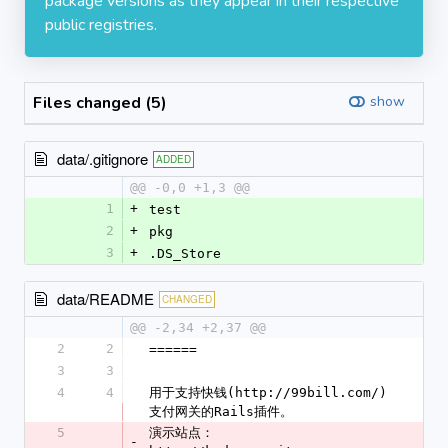
package versions as they appear in their respective
public registries.
Files changed (5)
show
data/.gitignore
ADDED
@@ -0,0 +1,3 @@
1
+
test
2
+
pkg
3
+
.DS_Store
data/README
CHANGED
@@ -2,34 +2,37 @@
2
2
======
3
3
4
4
用于支持快钱(http://99bill.com/)
支付网关的Rails插件。
5
演示站点：
-