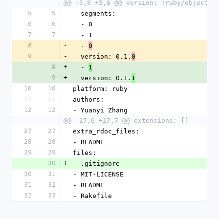
@@ -5,8 +5,8 @@ version: !ruby/object:G
5
5
  segments: 
6
6
  - 0
7
7
  - 1
8
-
  - 
0
9
-
  version: 0.1.
0
8
+
  - 
1
9
+
  version: 0.1.
1
10
10
platform: ruby
11
11
authors: 
12
12
- Yuanyi Zhang
@@ -27,6 +27,7 @@ extensions: []
27
27
extra_rdoc_files: 
28
28
- README
29
29
files: 
30
+
- .gitignore
30
31
- MIT-LICENSE
31
32
- README
32
33
- Rakefile