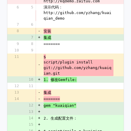
http://kqdemo.zaituu.com
6
5
演示代码：
http://github.com/yzhang/kuai
qian_demo
7
6
8
-
安装
7
+
集成
9
8
=======
10
9
11
$
script/plugin install 
-
git://github.com/yzhang/kuaiq
ian.git
10
+
1.
修改Gemfile:
12
11
13
-
集成
14
-
=======
12
+
gem "kuaiqian"
13
+
14
+
2. 生成配置文件：
15
+
16
+