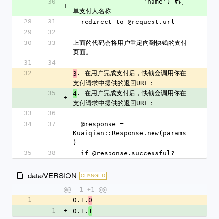
30
                  'name') #订
+
单支付人名称
28
31
  redirect_to @request.url
29
32
30
33
上面的代码会将用户重定向到快钱的支付
页面。
31
34
32
. 在用户完成支付后，快钱会调用你在
3
-
支付请求中提供的返回URL：
35
. 在用户完成支付后，快钱会调用你在
4
+
支付请求中提供的返回URL：
33
36
34
37
  @response = 
Kuaiqian::Response.new(params
)
35
38
  if @response.successful?
data/VERSION
CHANGED
@@ -1 +1 @@
1
-
0.1.
0
1
+
0.1.
1